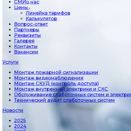
СМИо нас
Цены
Линейка тарифов
Калькулятор
Вопрос-ответ
Партнеры
Реквизиты
Галерея
Контакты
Вакансии
Услуги
Монтаж пожарной сигнализации
Монтаж видеонаблюдения
Монтаж СКУД (контроль доступа)
Монтаж внутренней электрики и СКС
Обслуживание слаботочных систем и электри
Технический аудит слаботочных систем
Новости
2025
2024