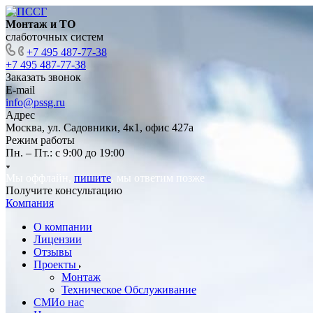
Монтаж и ТО
слаботочных систем
+7 495 487-77-38
+7 495 487-77-38
Заказать звонок
E-mail
info@pssg.ru
Адрес
Москва, ул. Садовники, 4к1, офис 427а
Режим работы
Пн. – Пт.: с 9:00 до 19:00
Мы оффлайн,
пишите
, мы ответим позже
Получите консультацию
Компания
О компании
Лицензии
Отзывы
Проекты
Монтаж
Техническое Обслуживание
СМИо нас