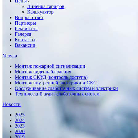
Цены
Линейка тарифов
Калькулятор
Вопрос-ответ
Партнеры
Реквизиты
Галерея
Контакты
Вакансии
Услуги
Монтаж пожарной сигнализации
Монтаж видеонаблюдения
Монтаж СКУД (контроль доступа)
Монтаж внутренней электрики и СКС
Обслуживание слаботочных систем и электрики
Технический аудит слаботочных систем
Новости
2025
2024
2023
2020
2019