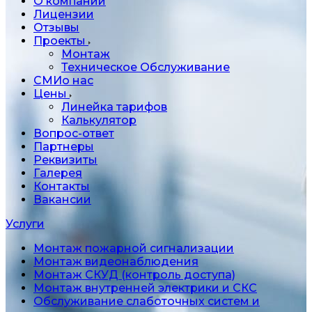
О компании
Лицензии
Отзывы
Проекты
Монтаж
Техническое Обслуживание
СМИо нас
Цены
Линейка тарифов
Калькулятор
Вопрос-ответ
Партнеры
Реквизиты
Галерея
Контакты
Вакансии
Услуги
Монтаж пожарной сигнализации
Монтаж видеонаблюдения
Монтаж СКУД (контроль доступа)
Монтаж внутренней электрики и СКС
Обслуживание слаботочных систем и