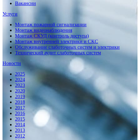
Вакансии
Услуги
Монтаж пожарной сигнализации
Монтаж видеонаблюдения
Монтаж СКУД (контроль доступа)
Монтаж внутренней электрики и СКС
Обслуживание слаботочных систем и электрики
Технический аудит слаботочных систем
Новости
2025
2024
2023
2020
2019
2018
2017
2016
2015
2014
2013
2012