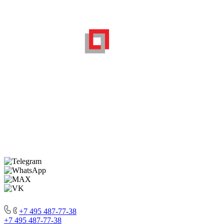
Мы на портале
поставщиков
Москвы
Услуги
Служебное
Карта сайта
+7 495 487-77-38
+7 495 487-77-38