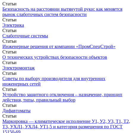
Статьи
Безопасность на расстоянии вытянутой руки: как меняется
рынок слаботочных систем безопасности
Статьи
Электрика
Статьи
Слаботочные системы
Статьи
Инженерные решения от компании «ПромСпецСтрой»
Статьи
О технических устройствах безопасности объектов
Статьи
Электромонтаж
Статьи
Советы по выбору производителя для внутренних
инженерных сетей
Статьи
Устройство защитного отключения – назначение, принцип
действия, типы, правильный выбор
Статьи
Дифавтоматы
Статьи
Маркировка — климатическое исполнение У1, У2, У3, Т1, Т2,
Т3, УХЛ1, УХЛ4, УТ1,5 и категория размещения по ГОСТ
15150-69