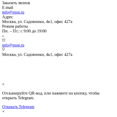
Заказать звонок
E-mail
info@pssg.ru
Адрес
Москва, ул. Садовники, 4к1, офис 427а
Режим работы
Пн. – Пт.: с 9:00 до 19:00
info@pssg.ru
Москва, ул. Садовники, 4к1, офис 427а
Электронный документооборот (ЭДО):
2AE0D243728-61AF-4DD0-B050-303E78A0ACCF
×
Отсканируйте QR-код, или нажмите на кнопку, чтобы
открыть Telegram.
Открыть Telegram
×