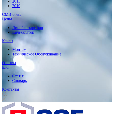
2011
2010
СМИ о нас
Цены
Линейка тарифов
Калькулятор
Кейсы
Монтаж
Техническое Обслуживание
Отзывы
Блог
Статьи
Словарь
Контакты