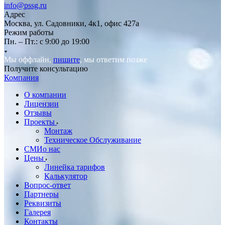
info@pssg.ru
Адрес
Москва, ул. Садовники, 4к1, офис 427а
Режим работы
Пн. – Пт.: с 9:00 до 19:00
Мы оффлайн,
пишите
, мы ответим позже
Получите консультацию
Компания
О компании
Лицензии
Отзывы
Проекты
Монтаж
Техническое Обслуживание
СМИо нас
Цены
Линейка тарифов
Калькулятор
Вопрос-ответ
Партнеры
Реквизиты
Галерея
Контакты