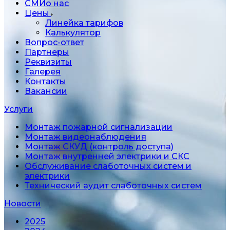
СМИо нас
Цены
Линейка тарифов
Калькулятор
Вопрос-ответ
Партнеры
Реквизиты
Галерея
Контакты
Вакансии
Услуги
Монтаж пожарной сигнализации
Монтаж видеонаблюдения
Монтаж СКУД (контроль доступа)
Монтаж внутренней электрики и СКС
Обслуживание слаботочных систем и
электрики
Технический аудит слаботочных систем
Новости
2025