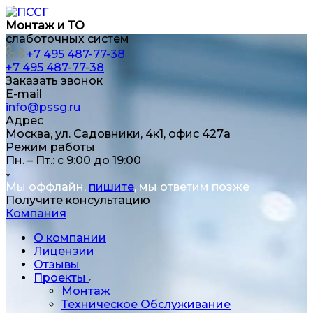
Монтаж и ТО
слаботочных систем
+7 495 487-77-38
+7 495 487-77-38
Заказать звонок
E-mail
info@pssg.ru
Адрес
Москва, ул. Садовники, 4к1, офис 427а
Режим работы
Пн. – Пт.: с 9:00 до 19:00
Мы оффлайн,
пишите
, мы ответим позже
Получите консультацию
Компания
О компании
Лицензии
Отзывы
Проекты
Монтаж
Техническое Обслуживание