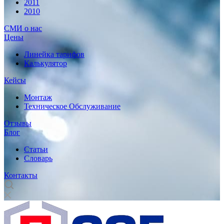
2011
2010
СМИ о нас
Цены
Линейка тарифов
Калькулятор
Кейсы
Монтаж
Техническое Обслуживание
Отзывы
Блог
Статьи
Словарь
Контакты