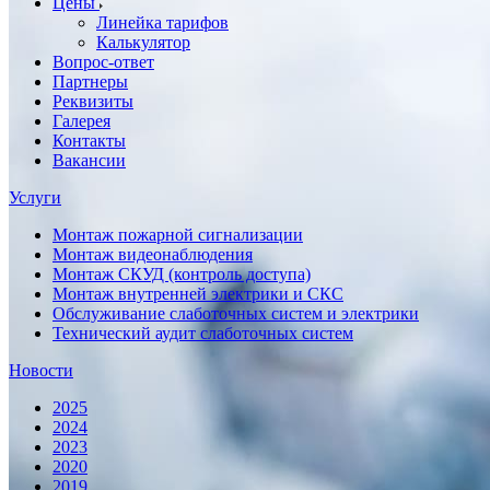
Цены
Линейка тарифов
Калькулятор
Вопрос-ответ
Партнеры
Реквизиты
Галерея
Контакты
Вакансии
Услуги
Монтаж пожарной сигнализации
Монтаж видеонаблюдения
Монтаж СКУД (контроль доступа)
Монтаж внутренней электрики и СКС
Обслуживание слаботочных систем и электрики
Технический аудит слаботочных систем
Новости
2025
2024
2023
2020
2019