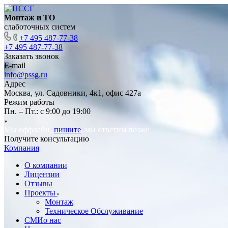
Монтаж и ТО
слаботочных систем
+7 495 487-77-38
+7 495 487-77-38
Заказать звонок
E-mail
info@pssg.ru
Адрес
Москва, ул. Садовники, 4к1, офис 427а
Режим работы
Пн. – Пт.: с 9:00 до 19:00
Мы оффлайн,
пишите
, мы ответим позже
Получите консультацию
Компания
О компании
Лицензии
Отзывы
Проекты
Монтаж
Техническое Обслуживание
СМИо нас