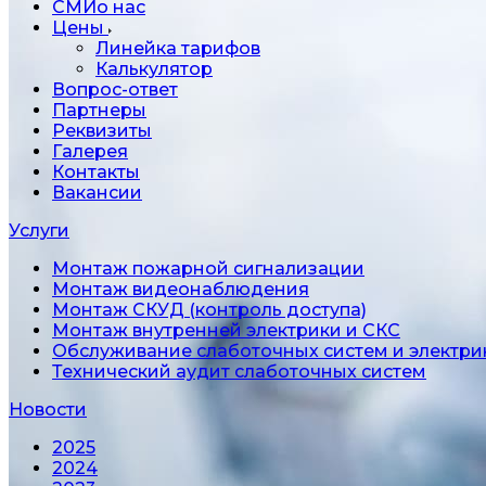
СМИо нас
Цены
Линейка тарифов
Калькулятор
Вопрос-ответ
Партнеры
Реквизиты
Галерея
Контакты
Вакансии
Услуги
Монтаж пожарной сигнализации
Монтаж видеонаблюдения
Монтаж СКУД (контроль доступа)
Монтаж внутренней электрики и СКС
Обслуживание слаботочных систем и электри
Технический аудит слаботочных систем
Новости
2025
2024