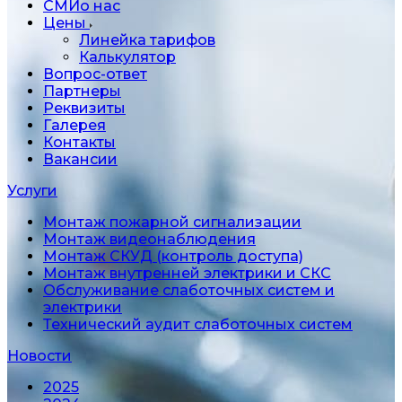
СМИо нас
Цены
Линейка тарифов
Калькулятор
Вопрос-ответ
Партнеры
Реквизиты
Галерея
Контакты
Вакансии
Услуги
Монтаж пожарной сигнализации
Монтаж видеонаблюдения
Монтаж СКУД (контроль доступа)
Монтаж внутренней электрики и СКС
Обслуживание слаботочных систем и
электрики
Технический аудит слаботочных систем
Новости
2025