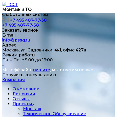
Монтаж и ТО
слаботочных систем
+7 495 487-77-38
+7 495 487-77-38
Заказать звонок
E-mail
info@pssg.ru
Адрес
Москва, ул. Садовники, 4к1, офис 427а
Режим работы
Пн. – Пт.: с 9:00 до 19:00
Мы оффлайн,
пишите
, мы ответим позже
Получите консультацию
Компания
О компании
Лицензии
Отзывы
Проекты
Монтаж
Техническое Обслуживание